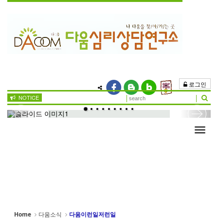
Sketchbook5, 스케치북5
Sketchbook5, 스케치북5
로그인
NOTICE
"열려라 심리상담"
[2019-04-09]
Previous
Next
Toggl
navig
Home
다움소식
다움이런일저런일