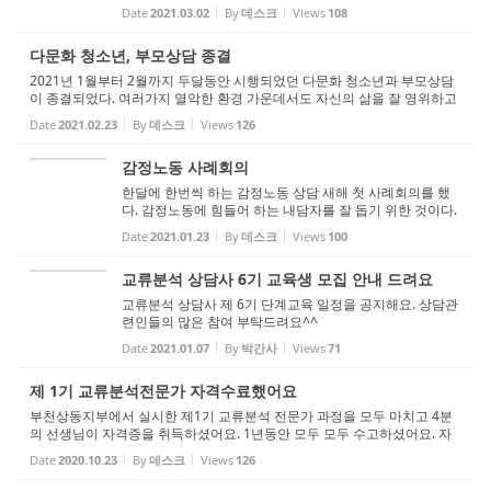
다. 새롭게 오신 선생님들을 환영하느라 꽃을 샀습니다. 상
Date
2021.03.02
By
데스크
Views
108
담실에 꽃향기가 풍기듯 선생님들과 내담자들의 마음에 향
기가 가득하길 기도합니...
다문화 청소년, 부모상담 종결
2021년 1월부터 2월까지 두달동안 시행되었던 다문화 청소년과 부모상담
이 종결되었다. 여러가지 열악한 환경 가운데서도 자신의 삶을 잘 영위하고
있는 청소년과 부모들에게 박수를 보낸다. 가지고 있는 자원으로 이 땅에서
Date
2021.02.23
By
데스크
Views
126
잘 정착할 수 있도록 주변과 함께...
감정노동 사례회의
한달에 한번씩 하는 감정노동 상담 새해 첫 사례회의를 했
다. 감정노동에 힘들어 하는 내담자를 잘 돕기 위한 것이다.
부천에 거주하거나, 부천에 직장이 있는 분중 감정노동 현
Date
2021.01.23
By
데스크
Views
100
장에서 힘들어하는 내담자는 누구나 10회기 무료 상담을
받을 수 있다. 함께 즐거...
교류분석 상담사 6기 교육생 모집 안내 드려요
교류분석 상담사 제 6기 단계교육 일정을 공지해요. 상담관
련인들의 많은 참여 부탁드려요^^
Date
2021.01.07
By
박간사
Views
71
제 1기 교류분석전문가 자격수료했어요
부천상동지부에서 실시한 제1기 교류분석 전문가 과정을 모두 마치고 4분
의 선생님이 자격증을 취득하셨어요. 1년동안 모두 모두 수고하셨어요. 자
신이 처한 곳에서 TA사람으로 늘 OK로 살아가시길 기도해요. 모두모두 축
Date
2020.10.23
By
데스크
Views
126
하드려요^^