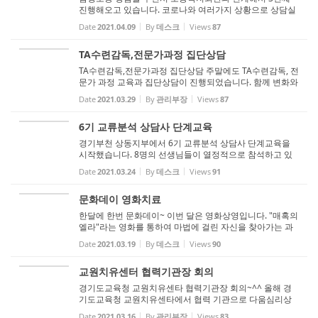
진행해오고 있습니다. 코로나와 여러가지 상황으로 상담실
에 찾아오지 못하는 내담자들을 회사로 직접찾아가는 상담
Date
2021.04.09
By
데스크
Views
87
을 실시했습니다. 여러가지 열악한 환경가운데서도 자신의
자리를 지키며 묵묵히 일하...
TA수련감독,전문가과정 집단상담
TA수련감독,전문가과정 집단상담 주말에도 TA수련감독, 전
문가 과정 교육과 집단상담이 진행되었습니다. 함께 변화와
성장을 향해 나가는 선생님들께 격려와 지지를 보내드립니
Date
2021.03.29
By
관리부장
Views
87
다.
6기 교류분석 상담사 단계교육
경기부천 상동지부에서 6기 교류분석 상담사 단계교육을
시작했습니다. 8명의 선생님들이 열정적으로 참석하고 있
습니다. 모든 선생님들께 박수를 보내드립니다
Date
2021.03.24
By
데스크
Views
91
문화데이 영화치료
한달에 한번 문화데이~ 이번 달은 영화상영입니다. "매혹의
엘라"라는 영화를 통하여 마법에 걸린 자신을 찾아가는 과
정을 그린 영화죠. 등장인물들을 통해, 자신과 연관시켜 생
Date
2021.03.19
By
데스크
Views
90
각해 볼 수 있는 점이 많았습나다. 스스로의 틀을 깨고 자율
성을 회복하는 삶을 ...
교원치유센터 협력기관장 회의
경기도교육청 교원치유센타 협력기관장 회의~^^ 올해 경
기도교육청 교원치유센타에서 협력 기관으로 다움심리상
담연구소가 선정되었습나다. 학교 일선에서 수고하시는 선
Date
2021.03.16
By
관리부장
Views
83