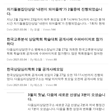
생님들을 도울 수 있는 좋은 환경을 마련할 것입니다.
자기돌봄집단상담 '내편이 되어줄께'가 2월중에 진행되었습니
다.
지난 2월 2일부터 23일까지 매주 화요일 오후 1시부터 5시까지 4시간 총16
시간 자기돌봄집단상담 '내편이 되어줄께'가 진행되었습니다. - 1회차: 현재
의 나를 구성하는 몸과 마음의 자리를 확인해 본다 - 2회차: 제 3의 시선으로
Date
2021.03.06
By
오샘
Views
144
나에 대해 집중해 본후 풀어내...
한국교류분석 상담학회 학술대회 공개사례 수퍼바이저로 참가
하다
다움심리상담연구소 팽혜숙소장님이 2월 27일 개최한 한국교류분석상담
학회 학술대회 공개사례 수퍼바이저로 참가했다. 많은 학회원들이 참여한
가운데 박미현선생님과 함께 진행했다. 이번 사례는 노인사례로 앞으로 노
Date
2021.03.04
By
데스크
Views
80
인상담에 대한 욕구가 많은데 좋은 공부...
한국상담심리학회 2월 공개사례모임
한국상담심리학회 공개사례 모임이 2월 27일 오전 10-11시반까지 진행되
었다. 다움심리상담연구소는 매달 마지막주 토요일 오전에 공개사례 모임
을 진행한다. 이번에는 한국상담대학원대학교 교수님이신 주영아교수님이
Date
2021.03.04
By
데스크
Views
98
주수퍼바이저로 수고해 주셨다 부수퍼바...
3월의 첫날, 다움에 새로운 선생님 3분이 오셨습니
다.
다움심리상담연구소 새로운 2급 선생님 2분과 저녁 행정간
사 1분이 오셨습니다. 다움을 통한 성장과 변화를 기대합니