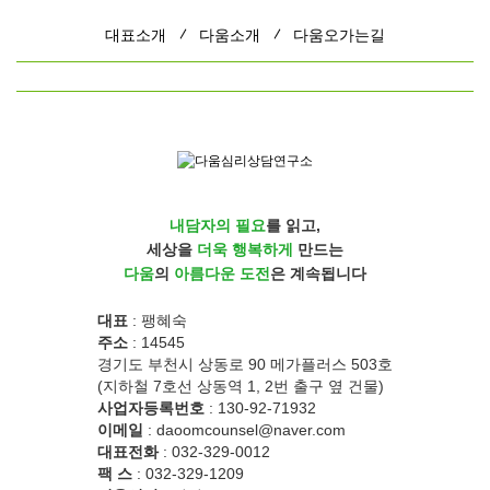
대표소개
다움소개
다움오가는길
내담자의 필요
를 읽고,
세상을
더욱 행복하게
만드는
다움
의
아름다운 도전
은 계속됩니다
대표
: 팽혜숙
주소
: 14545
경기도 부천시 상동로 90 메가플러스 503호
(지하철 7호선 상동역 1, 2번 출구 옆 건물)
사업자등록번호
: 130-92-71932
이메일
: daoomcounsel@naver.com
대표전화
: 032-329-0012
팩 스
: 032-329-1209