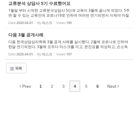
교류분석 상담사 5기 수료했어요
1월말 부터 시작한 교류분석상담사 5단계 교육이 3월에 끝나게 되었다. 5주
면 할 수 있는 교육인데 코로나19로 인하여 여러번 연기되면서 이제야 마칠
수 있었다. 열심히 마스크쓰고 교육에 열공인 선생님들이 정말 멋지게 보였
Date
2020.04.01
By
데스크
Views
195
다. 교육을 통한 자신의 삶의 변...
다움 3월 공개사례
다움 한국상담심리학회 3월 공개 사례를 실시했다. 2월에 코로나로 인하여
한달 연기되었다. 3월에 모두다 마스크를 끼고, 문진표를 작성하고, 손소독
제로 청결을 유지하면서 조심스럽게 실시했다. 함께 한 모든분들이 상담에
Date
2020.04.01
By
데스크
Views
197
대한 열정을 가지고 임했다. 발표...
목록
Prev
1
2
3
4
5
6
Next