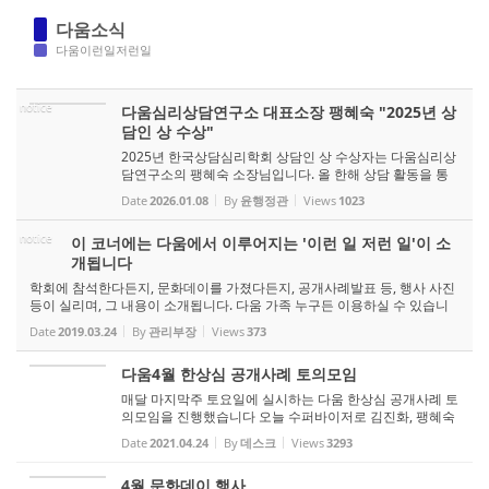
다움소식
다움이런일저런일
notice
다움심리상담연구소 대표소장 팽혜숙 "2025년 상
담인 상 수상"
2025년 한국상담심리학회 상담인 상 수상자는 다움심리상
담연구소의 팽혜숙 소장님입니다. 올 한해 상담 활동을 통
해 많은 분들에게 위로와 힘이 되어주신 결과입니다. 수상
Date
2026.01.08
By
윤행정관
Views
1023
을 진심으로 축하드리며, 앞으로도 응원하겠습니다:)
notice
이 코너에는 다움에서 이루어지는 '이런 일 저런 일'이 소
개됩니다
학회에 참석한다든지, 문화데이를 가졌다든지, 공개사례발표 등, 행사 사진
등이 실리며, 그 내용이 소개됩니다. 다움 가족 누구든 이용하실 수 있습니
다. 호수공원 산책이라든가, 떡복이 먹는 사진도 올라갈 수 있습니다.
Date
2019.03.24
By
관리부장
Views
373
다움4월 한상심 공개사례 토의모임
매달 마지막주 토요일에 실시하는 다움 한상심 공개사례 토
의모임을 진행했습니다 오늘 수퍼바이저로 김진화, 팽혜숙
선생님이 수고해 주셨습니다. 사례발표는 임현숙선생님이
Date
2021.04.24
By
데스크
Views
3293
수고해 주셨습니다. 매달 사례를 통하여 상담자로 한발짝씩
다가가는 선생님들을 응...
4월 문화데이 행사