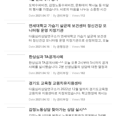
도박수퍼비전, 감정노동수퍼비전, 문화데이 책나눔 등 이달
의 행사를 가졌습니다. 서로의 마음을 나누는 소중한 시간
이었습니다
Date
2021.04.17
By
관리부장
Views
112
연세대학교 가습기 살균제 보건센터 정신건강 모
니터링 운영 지정기관
다움심리상담연구소가 연세대학교 가습기 살균제 보건센
터 정신건강 모니터링 운영 지정기관으로 선정되었고, 오늘
오후에 '마음건강 프로그램 거점협약센터' 현판을 내걸었습
Date
2021.04.16
By
윤행정관
Views
166
니다. 가습기 살균제로 피해를 보신 많은 분이 더이상 상처
받지 않고, 지친 몸과 마...
한상심과 TA공개사례
한상심과 TA공개사례~^^ 오늘 오후 2시부터 5시까지 공개
사례를 실시했습니다. 2분 선생님들의 상담에 대한 열정과
수원지부 문박사님의 수퍼비젼이 인상적이었습니다. 조금
Date
2021.04.12
By
관리부장
Views
182
씩 성장하는 제자들을 바라보는 마음이 흐뭇하고 좋습니다.
편안한 마음으로 힘을 빼...
경기도 교육청 교원치유지원센타
다움심리상담연구소가 2022년 12월 말까지 경기도교육청
교원치유 지원센타로 지정되었습니다. 학교현장에 계시는
선생님들을 상담하고 힘이 되어주는 기관이 되도록 노력하
Date
2021.04.12
By
관리부장
Views
153
겠습니다
감정노동상담 찾아가는 상담 실시^^
감정노동 상담을 부천시 노동복지회관과 연계해서 3년째