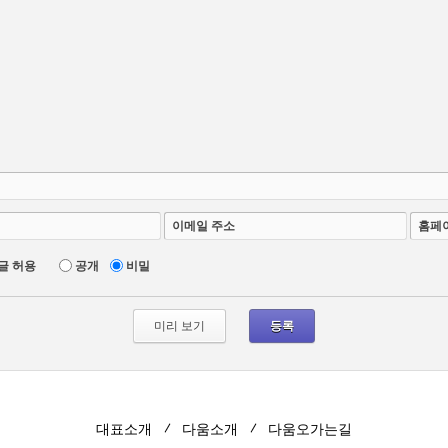
이메일 주소
홈페
글 허용
공개
비밀
대표소개
다움소개
다움오가는길