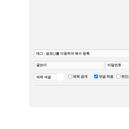
태그 : 쉼표(,)를 이용하여 복수 등록
글쓴이
비밀번호
제목 굵게
댓글 허용
엮인
제목 색깔